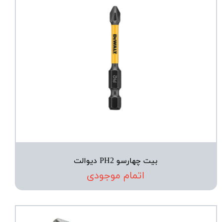
بیت چهارسو PH2 دیوالت
اتمام موجودی