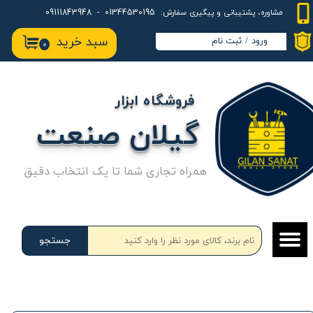
01344530195 - 09111843948
مشاوره، پشتیبانی و پیگیری سفارش:
حساب کاربری من
سبد خرید
ورود
/
ثبت نام
۰
تغییر گذر واژه
سفارشات
فروشگاه ابزار
خروج از حساب کاربری
گیلان صنعت
همراه تجاری شما تا یک انتخاب دقیق
جستجو