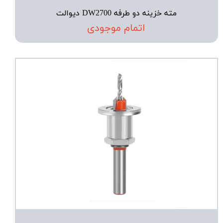
مته خزینه دو طرفه DW2700 دیوالت
اتمام موجودی