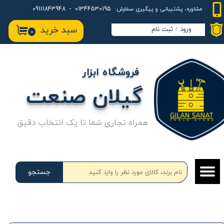
01344530195 - 09111843948
مشاوره، پشتیبانی و پیگیری سفارش:
حساب کاربری من
سبد خرید
ورود
/
ثبت نام
۰
تغییر گذر واژه
سفارشات
فروشگاه ابزار
خروج از حساب کاربری
گیلان صنعت
همراه تجاری شما تا یک انتخاب دقیق
جستجو