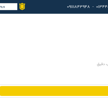
ورود
حس
تغ
سف
خر
کا
ب دقیق