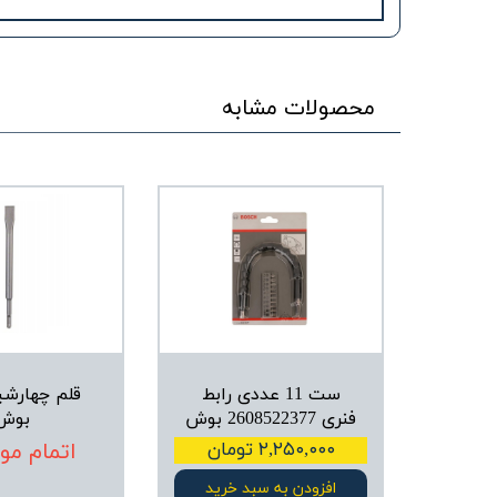
محصولات مشابه
ست 11 عددی رابط
قلم چهارشی
فنری 2608522377 بوش
بوش
۲,۲۵۰,۰۰۰ تومان
اتمام مو
افزودن به سبد خرید