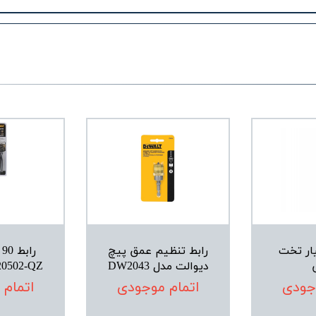
ار تخت
رابط تنظیم عمق پیچ
ر
دیوالت مدل DW2043
DT20502-QZ د
جودی
اتمام موجودی
اتمام