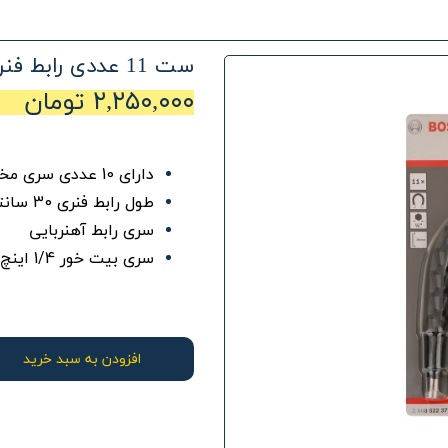
ست 11 عددی رابط فنری 2608522377 بوش
۲,۲۵۰,۰۰۰ تومان
دارای 10 عددی سری مختلف
طول رابط فنری 30 سانتیمتری
سری رابط آهنربایی
سری بیت خور 1/4 اینچ
افزودن به سبد خرید