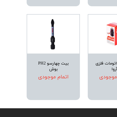
تومات فلزی
بیت چهارسو PH2
روا
بوش
 موجودی
اتمام موجودی