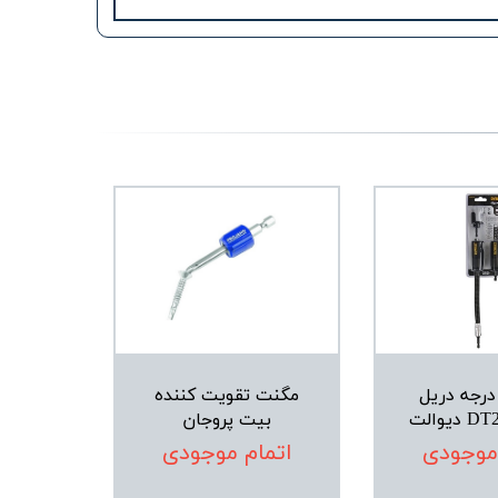
ابط 90 درجه دریل
مگنت تقویت کننده
یوالت
بیت پروجان
 موجودی
اتمام موجودی