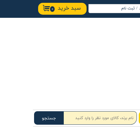
سبد خرید
/
ثبت نام
۰
اب کاربری من
ییر گذر واژه
ارشات
وج از حساب
ربری
جستجو