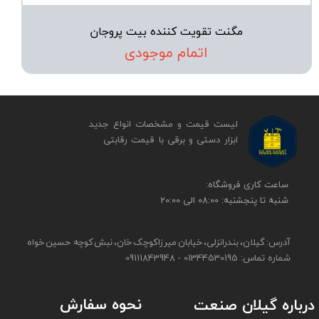
مگنت تقویت کننده بیت پروجان
اتمام موجودی
لیست قیمت و مشخصات انواع جدید
ابزار دستی و برقی ​​​​​​​با قیمت رقابتی
​​ساعت کاری فروشگاه:
شنبه تا پنجشنبه: 08:00 الی 20:00
آدرس: گیلان، بندرانزلی، خیابان میرزاکوچک خان، نبش کوچه حسین خواه
شماره تماس: 01344530195 - 09111843948
نحوه سفارش
درباره گیلان صنعت