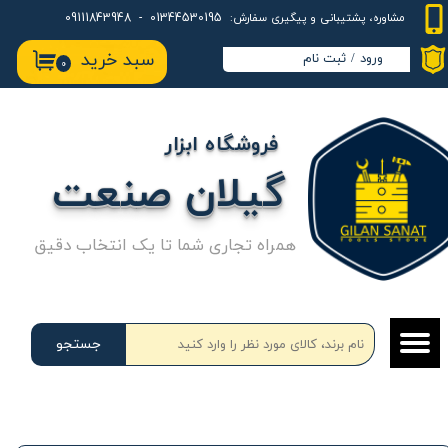
01344530195 - 09111843948
مشاوره، پشتیبانی و پیگیری سفارش:
حساب کاربری من
سبد خرید
ورود
/
ثبت نام
۰
تغییر گذر واژه
سفارشات
فروشگاه ابزار
خروج از حساب کاربری
گیلان صنعت
همراه تجاری شما تا یک انتخاب دقیق
جستجو