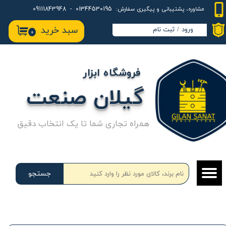
01344530195 - 09111843948
مشاوره، پشتیبانی و پیگیری سفارش:
حساب کاربری من
سبد خرید
ورود
/
ثبت نام
۰
تغییر گذر واژه
سفارشات
فروشگاه ابزار
خروج از حساب کاربری
گیلان صنعت
همراه تجاری شما تا یک انتخاب دقیق
جستجو