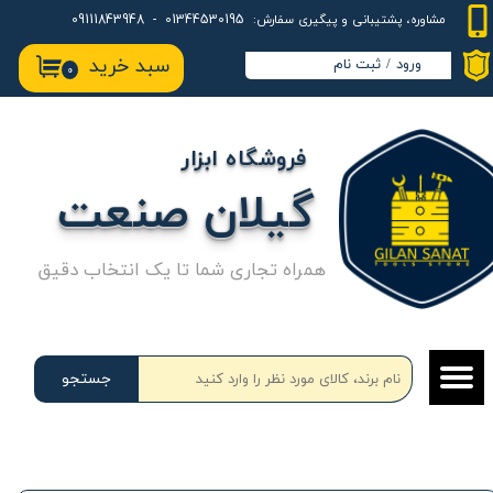
01344530195 - 09111843948
مشاوره، پشتیبانی و پیگیری سفارش:
حساب کاربری من
سبد خرید
ورود
/
ثبت نام
۰
تغییر گذر واژه
سفارشات
فروشگاه ابزار
خروج از حساب کاربری
گیلان صنعت
همراه تجاری شما تا یک انتخاب دقیق
جستجو