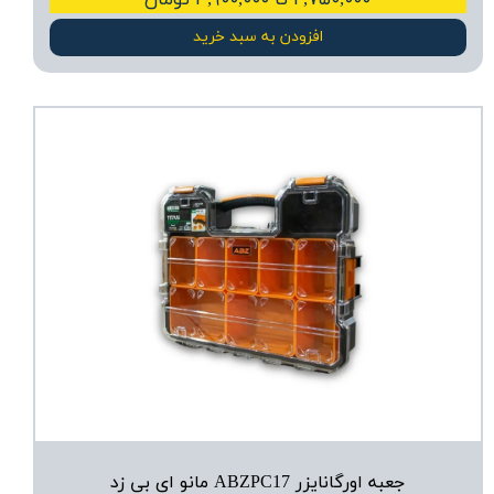
۲,۷۵۰,۰۰۰ تا ۳,۹۰۰,۰۰۰ تومان
افزودن به سبد خرید
جعبه اورگانایزر ABZPC17 مانو ای بی زد