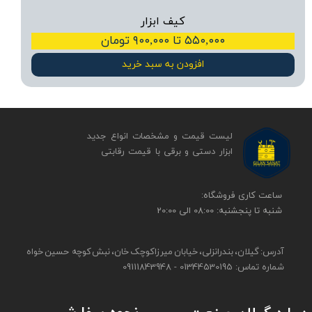
کیف ابزار
۵۵۰,۰۰۰ تا ۹۰۰,۰۰۰ تومان
افزودن به سبد خرید
لیست قیمت و مشخصات انواع جدید
ابزار دستی و برقی ​​​​​​​با قیمت رقابتی
​​ساعت کاری فروشگاه:
شنبه تا پنجشنبه: 08:00 الی 20:00
آدرس: گیلان، بندرانزلی، خیابان میرزاکوچک خان، نبش کوچه حسین خواه
شماره تماس: 01344530195 - 09111843948