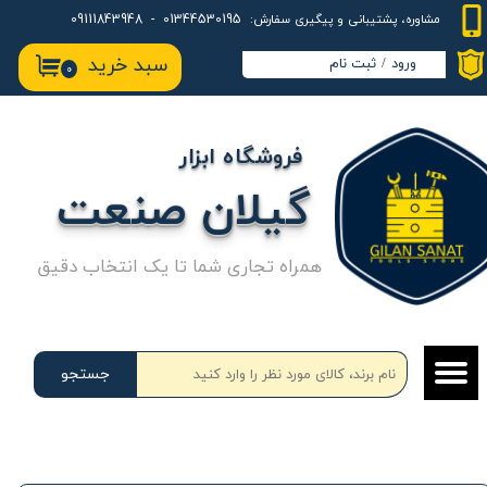
01344530195 - 09111843948
مشاوره، پشتیبانی و پیگیری سفارش:
حساب کاربری من
سبد خرید
ورود
/
ثبت نام
۰
تغییر گذر واژه
سفارشات
فروشگاه ابزار
خروج از حساب کاربری
گیلان صنعت
همراه تجاری شما تا یک انتخاب دقیق
جستجو