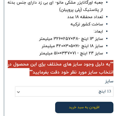
جعبه اورگانایزر مشکی مانو- ای بی زد دارای جنس بدنه
از پلاستیک (پلی پروپیلن)
تعداد محفظه 18 عدد
ساخت کشور ترکیه
ابعاد:
سایز 13 اینچ -48×257×326 میلیمتر
سایز 18 اینچ -61×305×420 میلیمتر
سایز 24 اینچ - 71×347×510 میلیمتر
""به دلیل وجود سایز های مختلف برای این محصول در
انتخاب سایز مورد نظر خود دقت بفرمایید""
سایز
13 اینچ
افزودن به سبد خرید