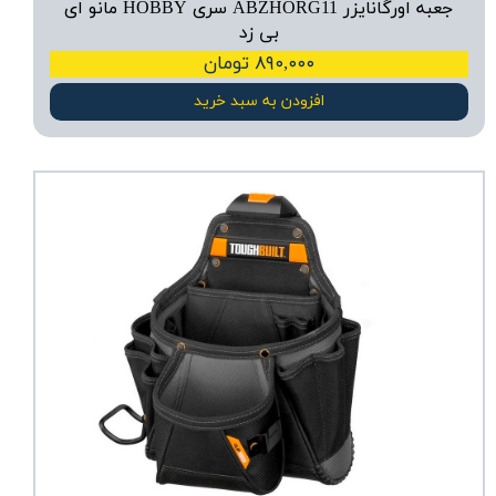
جعبه اورگانایزر ABZHORG11 سری HOBBY مانو ای
بی زد
۸۹۰,۰۰۰ تومان
افزودن به سبد خرید