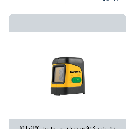
تراز لیزری کنزاکس دو خط نور سبز مدل KLL-2180