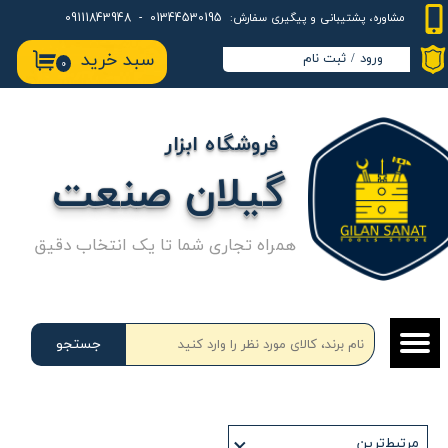
01344530195 - 09111843948
مشاوره، پشتیبانی و پیگیری سفارش:
حساب کاربری من
سبد خرید
ورود
/
ثبت نام
۰
تغییر گذر واژه
سفارشات
فروشگاه ابزار
خروج از حساب کاربری
گیلان صنعت
همراه تجاری شما تا یک انتخاب دقیق
جستجو
مرتبط‌ترین