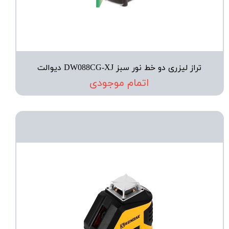
تراز لیزری دو خط نور سبز DW088CG-XJ دیوالت
اتمام موجودی