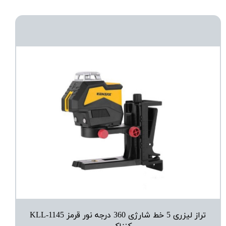
تراز لیزری 5 خط شارژی 360 درجه نور قرمز KLL-1145