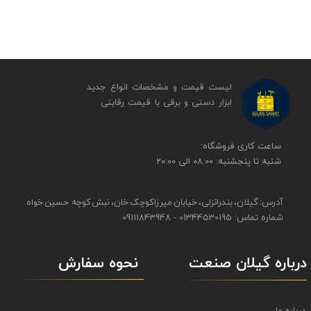
لیست قیمت و مشخصات انواع جدید
ابزار دستی و برقی ​​​​​​​با قیمت رقابتی
​​ساعت کاری فروشگاه:
شنبه تا پنجشنبه: 08:00 الی 20:00
آدرس: گیلان، بندرانزلی، خیابان میرزاکوچک خان، نبش کوچه حسین خواه
شماره تماس: 01344530195 - 09111843948
نحوه سفارش
درباره گیلان صنعت
درباره ما