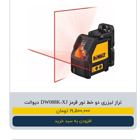
تراز لیزری دو خط نور قرمز DW088K-XJ دیوالت
۱۹,۵۰۰,۰۰۰ تومان
افزودن به سبد خرید