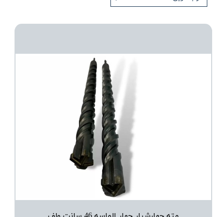
مته چهارشیار چهار الماسه 46 سانت ولف