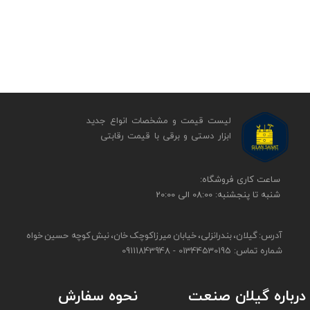
لیست قیمت و مشخصات انواع جدید
ابزار دستی و برقی ​​​​​​​با قیمت رقابتی
​​ساعت کاری فروشگاه:
شنبه تا پنجشنبه: 08:00 الی 20:00
آدرس: گیلان، بندرانزلی، خیابان میرزاکوچک خان، نبش کوچه حسین خواه
شماره تماس: 01344530195 - 09111843948
نحوه سفارش
درباره گیلان صنعت