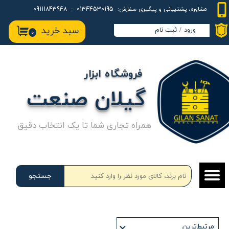
01344530195 - 09111843948
مشاوره، پشتیبانی و پیگیری سفارش:
حساب کاربری من
سبد خرید
ورود
/
ثبت نام
۰
تغییر گذر واژه
سفارشات
فروشگاه ابزار
خروج از حساب کاربری
گیلان صنعت
همراه تجاری شما تا یک انتخاب دقیق
جستجو
مرتبط‌ترین