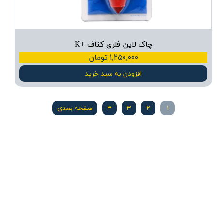
چاک لاین فلری کناف +K
۱,۲۵۰,۰۰۰ تومان
افزودن به سبد خرید
۱
۲
۳
۴
صفحه بعدی