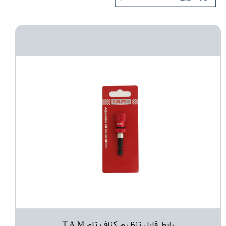
رابط قابل تنظیم کناف تام T.A.M