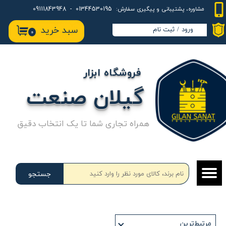
01344530195 - 09111843948
مشاوره، پشتیبانی و پیگیری سفارش:
حساب کاربری من
سبد خرید
ورود
/
ثبت نام
۰
تغییر گذر واژه
سفارشات
فروشگاه ابزار
خروج از حساب کاربری
گیلان صنعت
همراه تجاری شما تا یک انتخاب دقیق
جستجو
مرتبط‌ترین